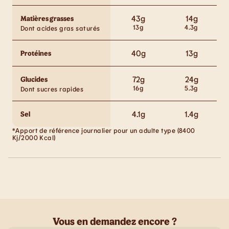
43
g
14
g
Matières grasses
13
g
4.3
g
Dont acides gras saturés
40
g
13
g
Protéines
72
g
24
g
Glucides
16
g
5.3
g
Dont sucres rapides
4.1
g
1.4
g
Sel
*Apport de référence journalier pour un adulte type (8400
Kj/2000 Kcal)
Vous en demandez encore ?