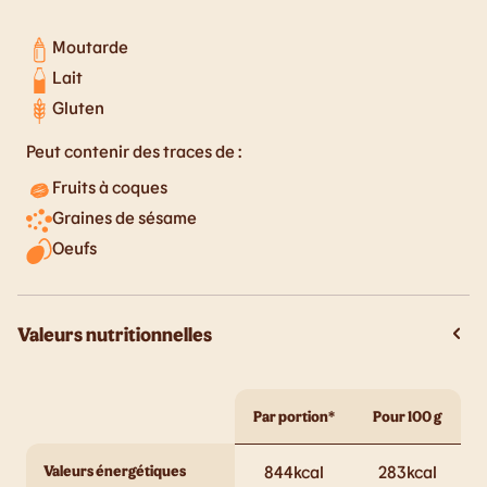
Moutarde
Lait
Gluten
Peut contenir des traces de :
Fruits à coques
Graines de sésame
Oeufs
Valeurs nutritionnelles
Par portion*
Pour 100 g
Valeurs énergétiques
844
kcal
283
kcal