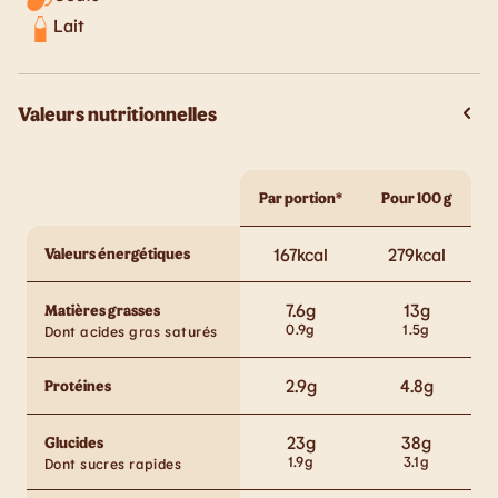
Lait
Valeurs nutritionnelles
Par portion*
Pour 100 g
Valeurs énergétiques
167
kcal
279
kcal
7.6
g
13
g
Matières grasses
0.9
g
1.5
g
Dont acides gras saturés
2.9
g
4.8
g
Protéines
23
g
38
g
Glucides
1.9
g
3.1
g
Dont sucres rapides