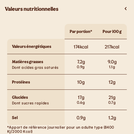
Valeurs nutritionnelles
Par portion*
Pour 100 g
Valeurs énergétiques
174
kcal
217
kcal
7.2
g
9.0
g
Matières grasses
0.9
g
1.1
g
Dont acides gras saturés
10
g
12
g
Protéines
17
g
21
g
Glucides
0.6
g
0.7
g
Dont sucres rapides
0.9
g
1.2
g
Sel
*Apport de référence journalier pour un adulte type (8400
Kj/2000 Kcal)