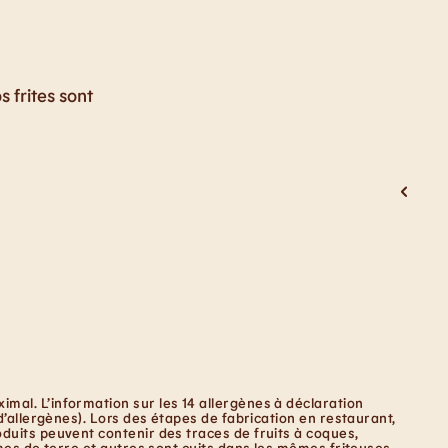
 frites sont
mal. L’information sur les 14 allergènes à déclaration
d’allergènes). Lors des étapes de fabrication en restaurant,
duits peuvent contenir des traces de fruits à coques,
mes de terre et autres sont cuits dans les mêmes friteuses.