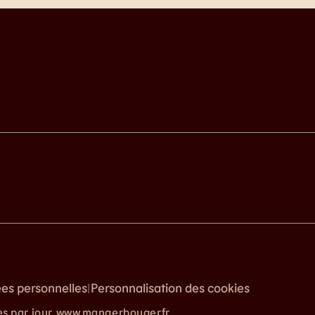
ées personnelles
Personnalisation des cookies
|
es par jour. www.mangerbouger.fr