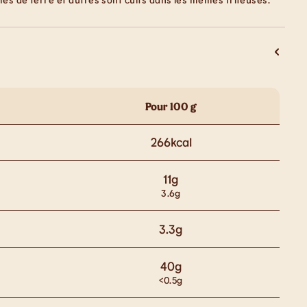
Pour 100 g
266
kcal
11
g
3.6
g
3.3
g
40
g
<0.5
g