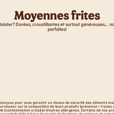
Moyennes frites
ister? Dorées, croustillantes et surtout généreuses… nos
parfaites!
conçues pour vous garantir un niveau de sécurité des aliments maxi
ournisseur sur la composition de leurs produits (présence + traces 
e (contamination croisée) d’autres allergènes. Certains de nos pro
les produits frits à base de poulet, de fromage, de poisson, de pom