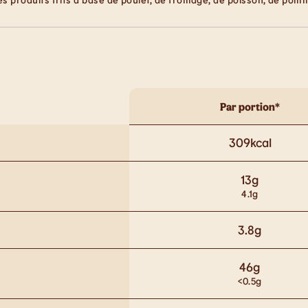
Par portion*
309
kcal
13
g
4.1
g
3.8
g
46
g
<0.5
g