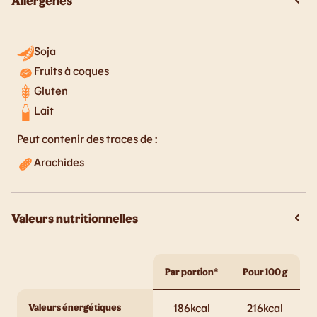
Allergènes
Soja
Fruits à coques
Gluten
Lait
Peut contenir des traces de :
Arachides
Valeurs nutritionnelles
Par portion*
Pour 100 g
Valeurs énergétiques
186
kcal
216
kcal