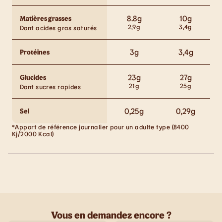
8.8
g
10
g
Matières grasses
2,9
g
3,4
g
Dont acides gras saturés
3
g
3,4
g
Protéines
23
g
27
g
Glucides
21
g
25
g
Dont sucres rapides
0,25
g
0,29
g
Sel
*Apport de référence journalier pour un adulte type (8400
Kj/2000 Kcal)
Vous en demandez encore ?