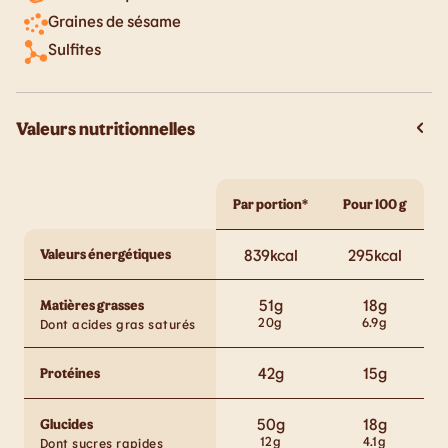
Graines de sésame
Sulfites
Valeurs nutritionnelles
Par portion*
Pour 100 g
Valeurs énergétiques
839
kcal
295
kcal
51
g
18
g
Matières grasses
20
g
6.9
g
Dont acides gras saturés
42
g
15
g
Protéines
50
g
18
g
Glucides
12
g
4.1
g
Dont sucres rapides