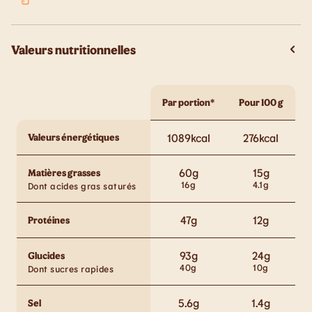
Valeurs nutritionnelles
Par portion*
Pour 100 g
Valeurs énergétiques
1089
kcal
276
kcal
60
g
15
g
Matières grasses
16
g
4.1
g
Dont acides gras saturés
47
g
12
g
Protéines
93
g
24
g
Glucides
40
g
10
g
Dont sucres rapides
5.6
g
1.4
g
Sel