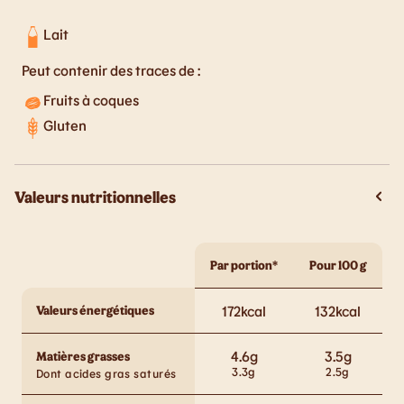
Lait
Peut contenir des traces de :
Fruits à coques
Gluten
Valeurs nutritionnelles
Par portion*
Pour 100 g
Valeurs énergétiques
172
kcal
132
kcal
4.6
g
3.5
g
Matières grasses
3.3
g
2.5
g
Dont acides gras saturés