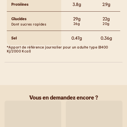
3.8
g
2.9
g
Protéines
29
g
22
g
Glucides
26
g
20
g
Dont sucres rapides
0.47
g
0.36
g
Sel
*Apport de référence journalier pour un adulte type (8400
Kj/2000 Kcal)
Vous en demandez encore ?