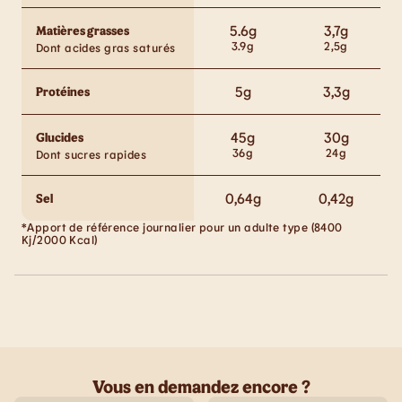
5.6
g
3,7
g
Matières grasses
3.9
g
2,5
g
Dont acides gras saturés
5
g
3,3
g
Protéines
45
g
30
g
Glucides
36
g
24
g
Dont sucres rapides
0,64
g
0,42
g
Sel
*Apport de référence journalier pour un adulte type (8400
Kj/2000 Kcal)
Vous en demandez encore ?