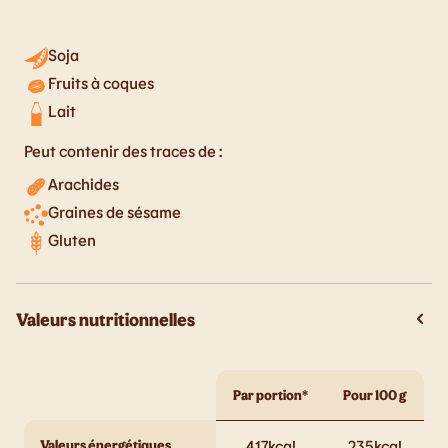
Soja
Fruits à coques
Lait
Peut contenir des traces de :
Arachides
Graines de sésame
Gluten
Valeurs nutritionnelles
Par portion*
Pour 100 g
Valeurs énergétiques
417
kcal
235
kcal