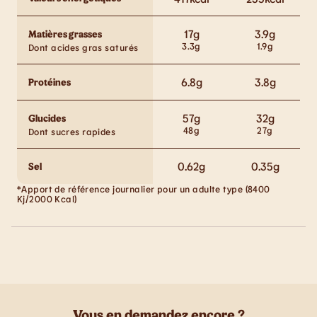
17
g
3.9
g
Matières grasses
3.3
g
1.9
g
Dont acides gras saturés
6.8
g
3.8
g
Protéines
57
g
32
g
Glucides
48
g
27
g
Dont sucres rapides
0.62
g
0.35
g
Sel
*Apport de référence journalier pour un adulte type (8400
Kj/2000 Kcal)
Vous en demandez encore ?