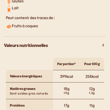
Gluten
Lait
Peut contenir des traces de :
Fruits à coques
Valeurs nutritionnelles
Par portion*
Pour 100 g
Valeurs énergétiques
399
kcal
258
kcal
18
g
12
g
Matières grasses
1.9
g
1.3
g
Dont acides gras saturés
17
g
11
g
Protéines