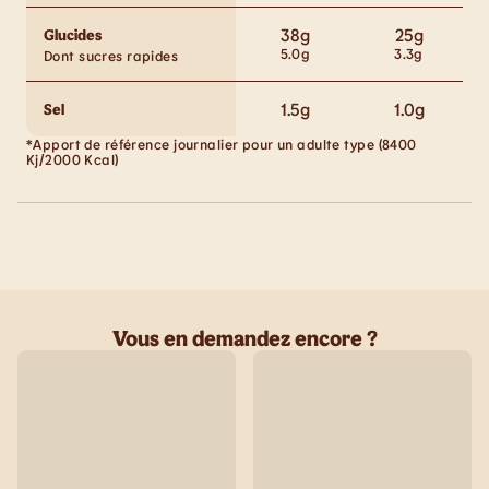
38
g
25
g
Glucides
5.0
g
3.3
g
Dont sucres rapides
1.5
g
1.0
g
Sel
*Apport de référence journalier pour un adulte type (8400
Kj/2000 Kcal)
Vous en demandez encore ?