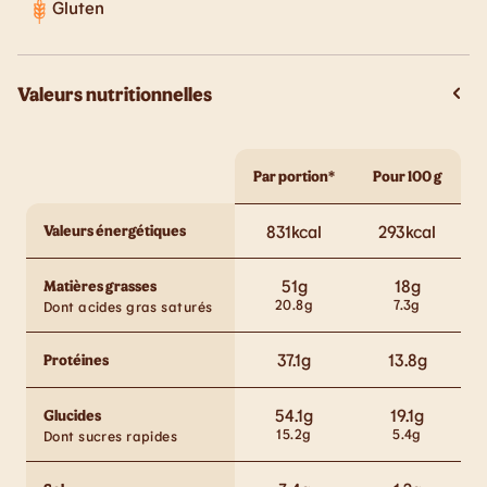
Gluten
Valeurs nutritionnelles
Par portion*
Pour 100 g
Valeurs énergétiques
831
kcal
293
kcal
51
g
18
g
Matières grasses
20.8
g
7.3
g
Dont acides gras saturés
37.1
g
13.8
g
Protéines
54.1
g
19.1
g
Glucides
15.2
g
5.4
g
Dont sucres rapides