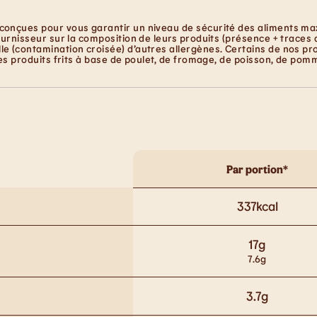
conçues pour vous garantir un niveau de sécurité des aliments maxi
ournisseur sur la composition de leurs produits (présence + traces 
e (contamination croisée) d’autres allergènes. Certains de nos pro
les produits frits à base de poulet, de fromage, de poisson, de pom
Par portion*
337
kcal
17
g
7.6
g
3.7
g