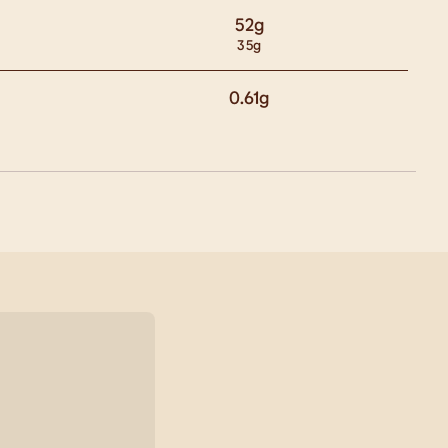
52
g
35
g
0.61
g