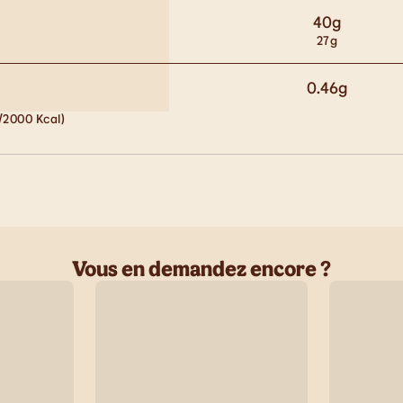
40
g
27
g
0.46
g
/2000 Kcal)
Vous en demandez encore ?