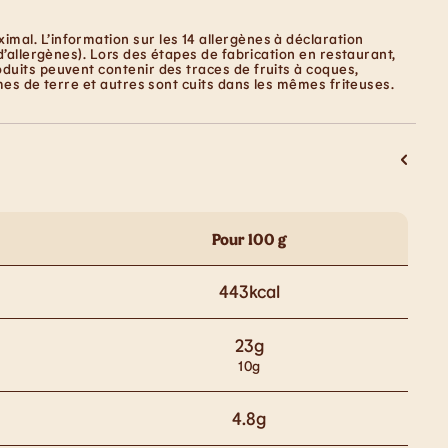
mal. L’information sur les 14 allergènes à déclaration
d’allergènes). Lors des étapes de fabrication en restaurant,
duits peuvent contenir des traces de fruits à coques,
mes de terre et autres sont cuits dans les mêmes friteuses.
Pour 100 g
443
kcal
23
g
10
g
4.8
g