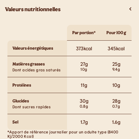
Valeurs nutritionnelles
Par portion*
Pour 100 g
Valeurs énergétiques
373
kcal
345
kcal
27
g
25
g
Matières grasses
10
g
9.4
g
Dont acides gras saturés
11
g
10
g
Protéines
30
g
28
g
Glucides
0.8
g
0.7
g
Dont sucres rapides
1.7
g
1.6
g
Sel
*Apport de référence journalier pour un adulte type (8400
Kj/2000 Kcal)