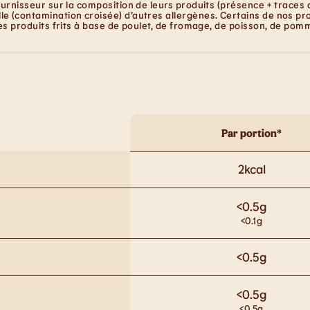
ournisseur sur la composition de leurs produits (présence + traces 
e (contamination croisée) d’autres allergènes. Certains de nos pro
les produits frits à base de poulet, de fromage, de poisson, de pom
Par portion*
2
kcal
<0.5
g
<0.1
g
<0.5
g
<0.5
g
<0.5
g