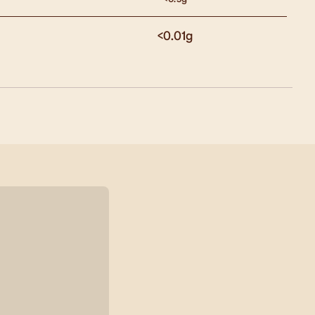
<0.01
g