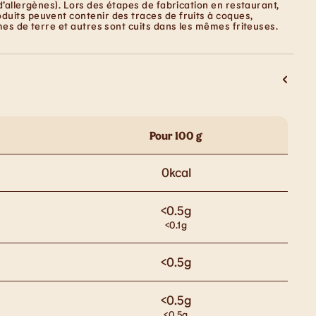
d’allergènes). Lors des étapes de fabrication en restaurant,
duits peuvent contenir des traces de fruits à coques,
mes de terre et autres sont cuits dans les mêmes friteuses.
Pour 100 g
0
kcal
<0.5
g
<0.1
g
<0.5
g
<0.5
g
<0.5
g