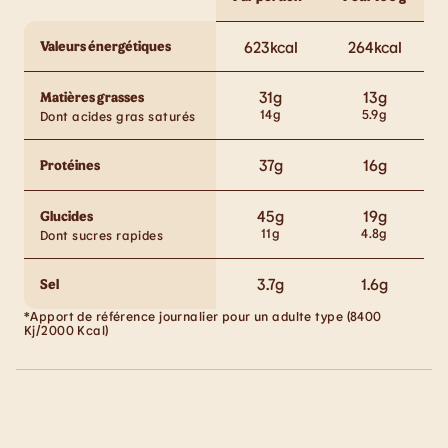
Valeurs énergétiques
623
kcal
264
kcal
31
g
13
g
Matières grasses
14
g
5.9
g
Dont acides gras saturés
37
g
16
g
Protéines
45
g
19
g
Glucides
11
g
4.8
g
Dont sucres rapides
3.7
g
1.6
g
Sel
*Apport de référence journalier pour un adulte type (8400
Kj/2000 Kcal)