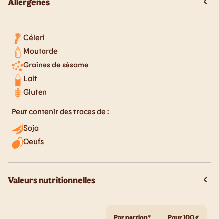
Allergènes
Céleri
Moutarde
Graines de sésame
Lait
Gluten
Peut contenir des traces de :
Soja
Oeufs
Valeurs nutritionnelles
Par portion*
Pour 100 g