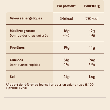
Par portion*
Pour 100 g
Valeurs énergétiques
346
kcal
270
kcal
16
g
12
g
Matières grasses
6.9
g
5.4
g
Dont acides gras saturés
19
g
14
g
Protéines
31
g
24
g
Glucides
6.1
g
4.8
g
Dont sucres rapides
2.1
g
1.6
g
Sel
*Apport de référence journalier pour un adulte type (8400
Kj/2000 Kcal)