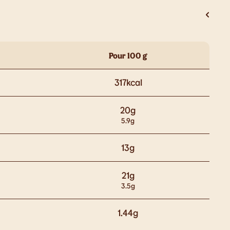
Pour 100 g
317
kcal
20
g
5.9
g
13
g
21
g
3.5
g
1.44
g