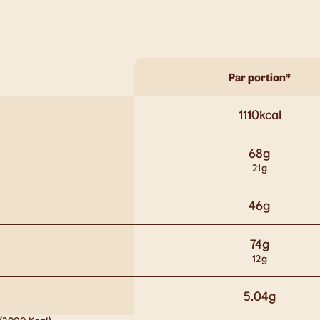
Par portion*
1110
kcal
68
g
21
g
46
g
74
g
12
g
5.04
g