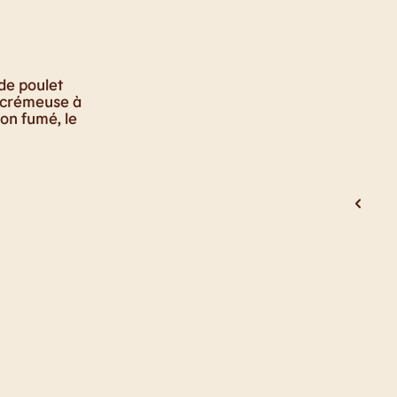
de poulet
e crémeuse à
con fumé, le