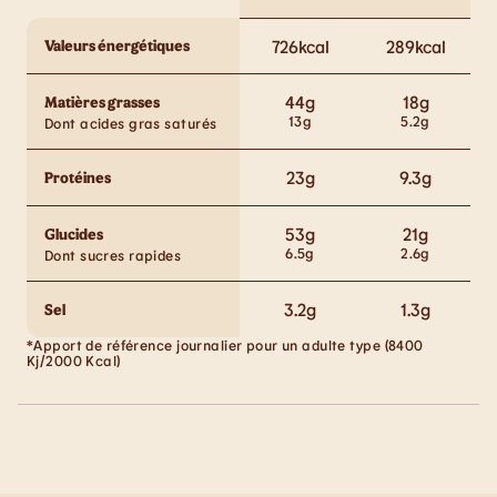
Valeurs énergétiques
726
kcal
289
kcal
44
g
18
g
Matières grasses
13
g
5.2
g
Dont acides gras saturés
23
g
9.3
g
Protéines
53
g
21
g
Glucides
6.5
g
2.6
g
Dont sucres rapides
3.2
g
1.3
g
Sel
*Apport de référence journalier pour un adulte type (8400
Kj/2000 Kcal)