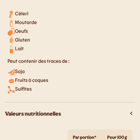
Céleri
Moutarde
Oeufs
Gluten
Lait
Peut contenir des traces de :
Soja
Fruits à coques
Sulfites
Valeurs nutritionnelles
Par portion*
Pour 100 g