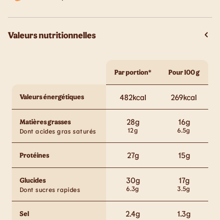
Valeurs nutritionnelles
Par portion*
Pour 100 g
Valeurs énergétiques
482
kcal
269
kcal
28
g
16
g
Matières grasses
12
g
6.5
g
Dont acides gras saturés
27
g
15
g
Protéines
30
g
17
g
Glucides
6.3
g
3.5
g
Dont sucres rapides
2.4
g
1.3
g
Sel