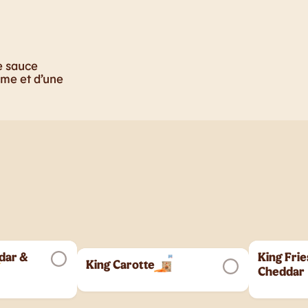
se sauce
mme et d’une
dar &
King Fri
King Carotte
Cheddar