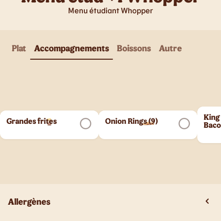
Menu étudiant Whopper
Plat
Accompagnements
Boissons
Autre
King
Grandes frites
Onion Rings (9)
Bac
Allergènes