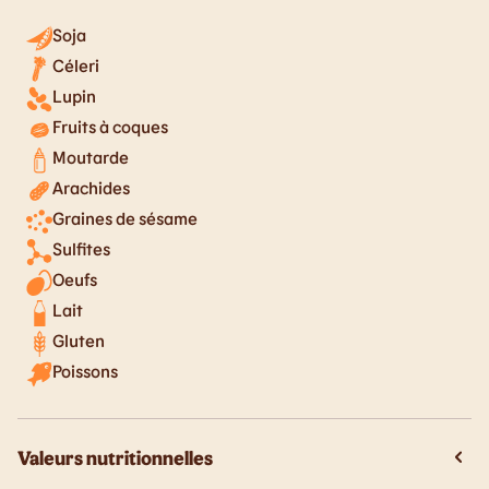
Soja
Céleri
Lupin
Fruits à coques
Moutarde
Arachides
Graines de sésame
Sulfites
Oeufs
Lait
Gluten
Poissons
Valeurs nutritionnelles