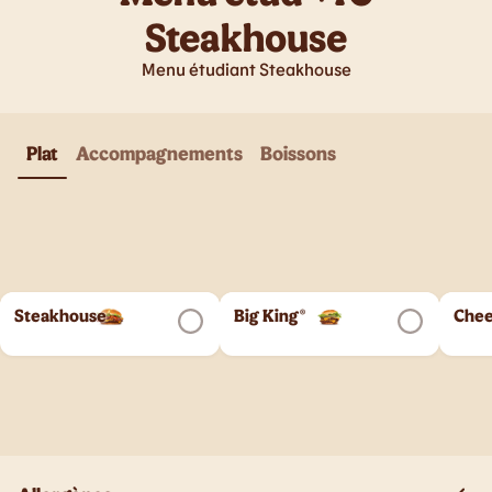
Steakhouse
Menu étudiant Steakhouse
Plat
Accompagnements
Boissons
Steakhouse
Big King®
Chee