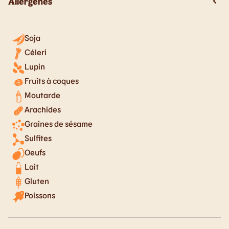
Allergènes
Soja
Céleri
Lupin
Fruits à coques
Moutarde
Arachides
Graines de sésame
Sulfites
Oeufs
Lait
Gluten
Poissons