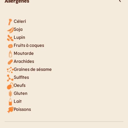
Allergènes
Céleri
Soja
Lupin
Fruits à coques
Moutarde
Arachides
Graines de sésame
Sulfites
Oeufs
Gluten
Lait
Poissons