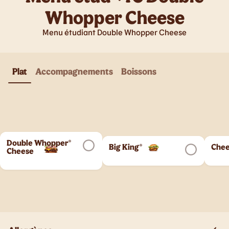
Whopper Cheese
Menu étudiant Double Whopper Cheese
Plat
Accompagnements
Boissons
Double Whopper®
Big King®
Chee
Cheese