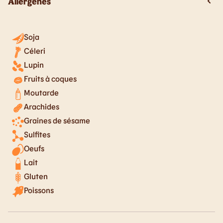
Allergènes
Soja
Céleri
Lupin
Fruits à coques
Moutarde
Arachides
Graines de sésame
Sulfites
Oeufs
Lait
Gluten
Poissons