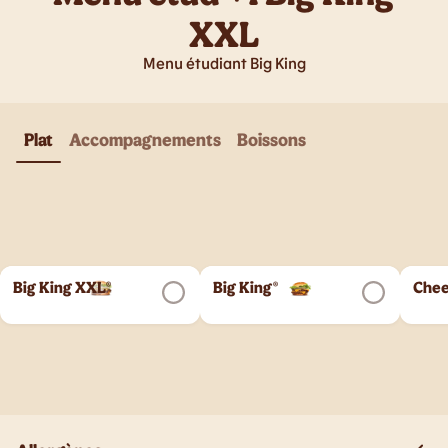
XXL
Menu étudiant Big King
Plat
Accompagnements
Boissons
Big King XXL®
Big King®
Chee