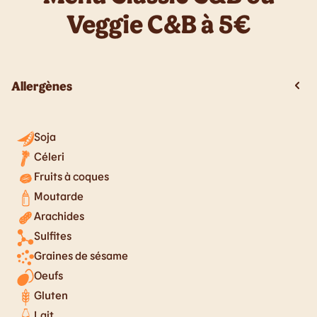
Veggie C&B à 5€
Allergènes
Soja
Céleri
Fruits à coques
Moutarde
Arachides
Sulfites
Graines de sésame
Oeufs
Gluten
Lait