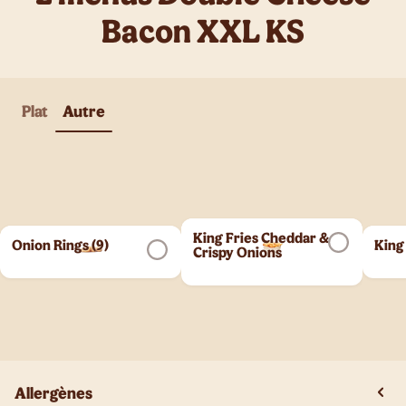
Bacon XXL KS
Plat
Autre
King Fries Cheddar &
Onion Rings (9)
King
Crispy Onions
Allergènes