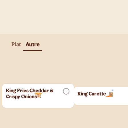
Plat
Autre
King Fries Cheddar &
King Carotte
Crispy Onions