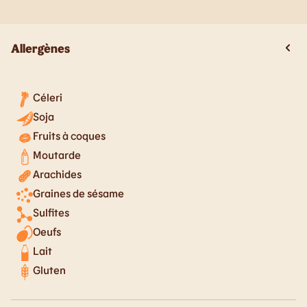
Allergènes
Céleri
Soja
Fruits à coques
Moutarde
Arachides
Graines de sésame
Sulfites
Oeufs
Lait
Gluten