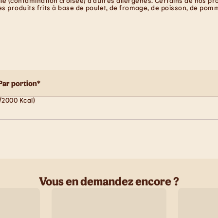
e (contamination croisée) d’autres allergènes. Certains de nos pro
les produits frits à base de poulet, de fromage, de poisson, de pom
Par portion*
/2000 Kcal)
Vous en demandez encore ?