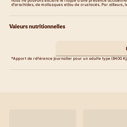
nous ne pouvons exclure le risque d’une présence accidentell
d’arachides, de mollusques et/ou de crustacés. Par ailleurs, 
Valeurs nutritionnelles
*Apport de référence journalier pour un adulte type (8400 Kj