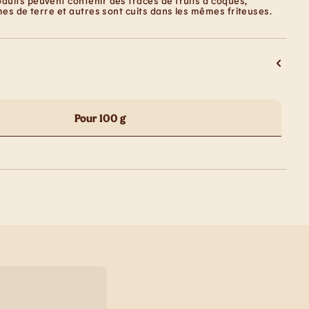
duits peuvent contenir des traces de fruits à coques,
mes de terre et autres sont cuits dans les mêmes friteuses.
Pour 100 g