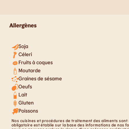
Allergènes
Soja
Céleri
Fruits à coques
Moutarde
Graines de sésame
Oeufs
Lait
Gluten
Poissons
Nos cuisines et procédures de traitement des aliments sont 
obligatoire est établie sur la base des informations de nos f