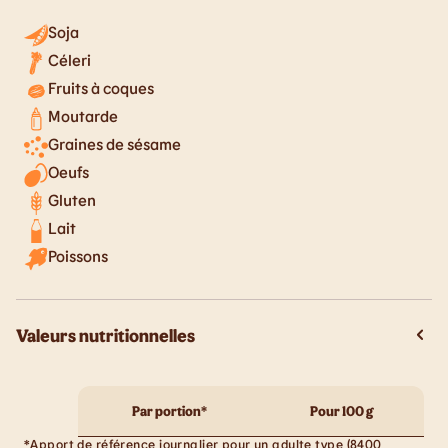
Soja
Céleri
Fruits à coques
Moutarde
Graines de sésame
Oeufs
Gluten
Lait
Poissons
Valeurs nutritionnelles
Par portion*
Pour 100 g
*Apport de référence journalier pour un adulte type (8400