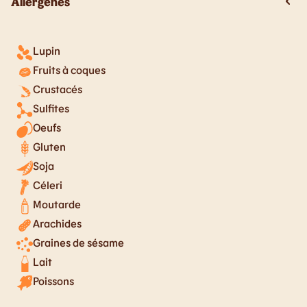
Allergènes
Lupin
Fruits à coques
Crustacés
Sulfites
Oeufs
Gluten
Soja
Céleri
Moutarde
Arachides
Graines de sésame
Lait
Poissons