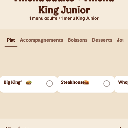
King Junior
1 menu adulte + 1 menu King Junior
Plat
Accompagnements
Boissons
Desserts
Joue
Big King®
Steakhouse
Who