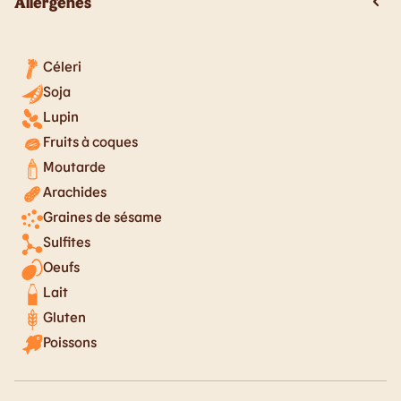
Allergènes
Céleri
Soja
Lupin
Fruits à coques
Moutarde
Arachides
Graines de sésame
Sulfites
Oeufs
Lait
Gluten
Poissons