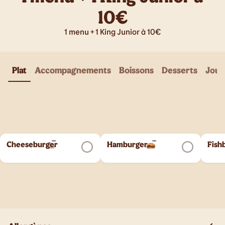
10€
1 menu + 1 King Junior à 10€
Plat
Accompagnements
Boissons
Desserts
Joue
Cheeseburger
Hamburger
Fish