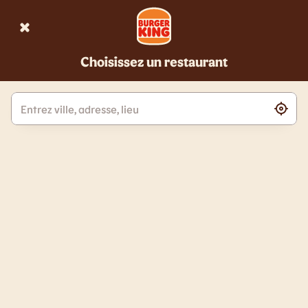
Aller au contenu principal
Choisissez un restaurant